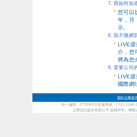
7. 我如何
您可以
年，月
示。
8. 我不懂
LIV
介，您
將為您
9. 需要公
LIV
國際網
關於立耀資
統一編號：27339429 客服專線：( 02 ) 2346-
立耀資訊股份有限公司 版權所有、轉載必究 ‧ Copyrig