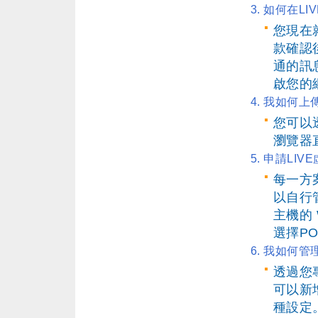
3. 如何在
您現在
款確認
通的訊
啟您的
4. 我如何
您可以
瀏覽器
5. 申請LI
每一方
以自行管
主機的 
選擇P
6. 我如何
透過您
可以新
種設定