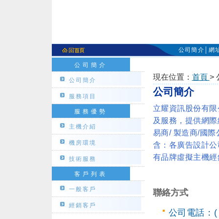
公司簡介
│
網
公司簡介
現在位置：
首頁
>
公司簡介
公司簡介
服務項目
立耀資訊股份有限
服務優勢
及服務，提供網際
主機介紹
易商/ 製造商/
機房環境
含：各廣告設計公司
有品牌虛擬主機經
技術服務
客戶列表
一般客戶
聯絡方式
經銷客戶
公司電話：( 0