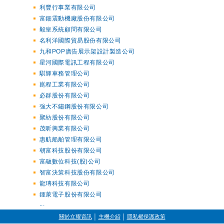
利豐行事業有限公司
富鈿震動機廠股份有限公司
毅皇系統顧問有限公司
名利洋國際貿易股份有限公司
九和POP廣告展示架設計製造公司
星河國際電訊工程有限公司
騏輝車務管理公司
崑程工業有限公司
必群股份有限公司
強大不鏽鋼股份有限公司
聚紡股份有限公司
茂昕興業有限公司
惠航船舶管理有限公司
朝富科技股份有限公司
富融數位科技(股)公司
智富決策科技股份有限公司
龍瑼科技有限公司
鍾萊電子股份有限公司
...
關於立耀資訊
│
主機介紹
│
隱私權保護政策