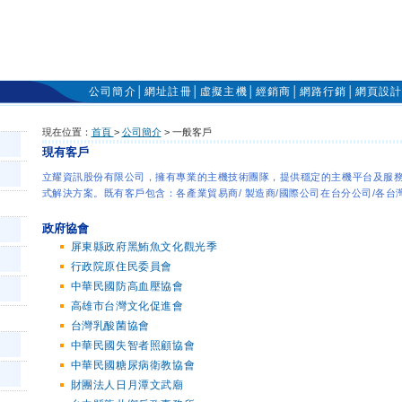
公司簡介
│
網址註冊
│
虛擬主機
│
經銷商
│
網路行銷
│
網頁設
現在位置：
首頁
>
公司簡介
> 一般客戶
現有客戶
立耀資訊股份有限公司，擁有專業的主機技術團隊，提供穩定的主機平台及服
式解決方案。既有客戶包含：各產業貿易商/ 製造商/國際公司在台分公司/各
政府協會
屏東縣政府黑鮪魚文化觀光季
行政院原住民委員會
中華民國防高血壓協會
高雄市台灣文化促進會
台灣乳酸菌協會
中華民國失智者照顧協會
中華民國糖尿病衛教協會
財團法人日月潭文武廟