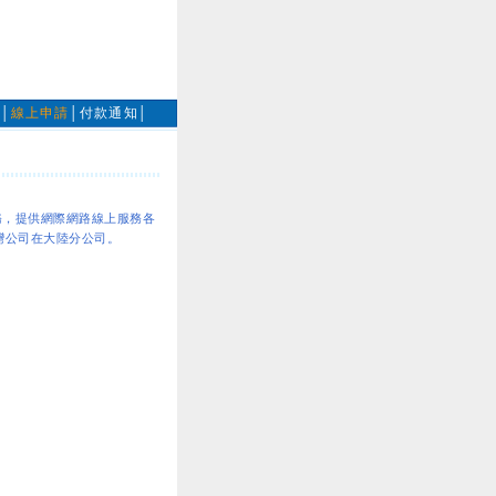
計
│
線上申請
│
付款通知
│
務，提供網際網路線上服務各
台灣公司在大陸分公司。