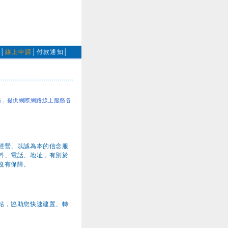
計
│
線上申請
│
付款通知
│
務，提供網際網路線上服務各
經營、以誠為本的信念服
料、電話、地址，有別於
沒有保障。
站，協助您快速建置、轉