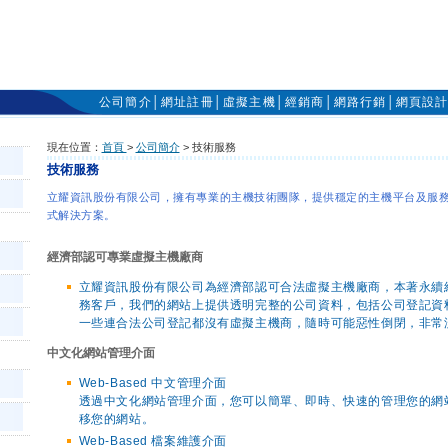
公司簡介
│
網址註冊
│
虛擬主機
│
經銷商
│
網路行銷
│
網頁設
現在位置：
首頁
>
公司簡介
> 技術服務
技術服務
立耀資訊股份有限公司，擁有專業的主機技術團隊，提供穩定的主機平台及服
式解決方案。
經濟部認可專業虛擬主機廠商
立耀資訊股份有限公司為經濟部認可合法虛擬主機廠商，本著永續
務客戶，我們的網站上提供透明完整的公司資料，包括公司登記資
一些連合法公司登記都沒有虛擬主機商，隨時可能惡性倒閉，非常
中文化網站管理介面
Web-Based 中文管理介面
透過中文化網站管理介面，您可以簡單、即時、快速的管理您的網
移您的網站。
Web-Based 檔案維護介面