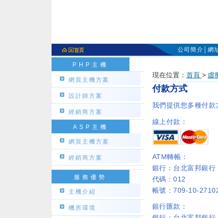
公司簡介
│
網
PHP主機
現在位置：
首頁
>
虛
網頁主機方案
付款方式
設計師方案
我們提供您多種付款
經銷商方案
線上付款：
ASP主機
網頁主機方案
ATM轉帳：
經銷商方案
銀行：台北富邦銀行
服務優勢
代碼：012
帳號：709-10-2710
主機介紹
銀行匯款：
機房環境
銀行：台北富邦銀行