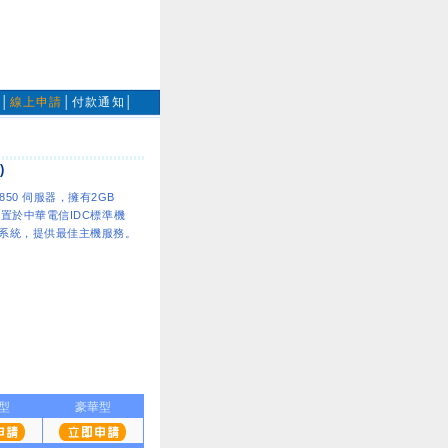
計
│
線上申請
│
付款通知
│
)
e 1850 伺服器，擁有2GB
建置於中華電信IDC標準機
版作業系統，提供最佳主機服務。
型
豪華型