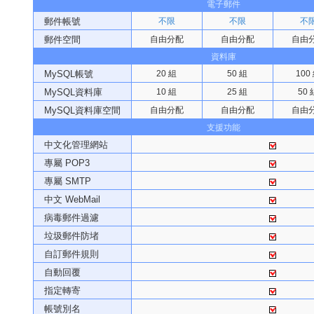
電子郵件
郵件帳號
不限
不限
不
郵件空間
自由分配
自由分配
自由
資料庫
MySQL帳號
20 組
50 組
100
MySQL資料庫
10 組
25 組
50 
MySQL資料庫空間
自由分配
自由分配
自由
支援功能
中文化管理網站
專屬 POP3
專屬 SMTP
中文 WebMail
病毒郵件過濾
垃圾郵件防堵
自訂郵件規則
自動回覆
指定轉寄
帳號別名