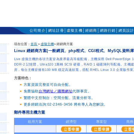
公司簡介
│
網址註冊
│
虛擬主機
│
經銷商
│
網路行銷
│
網頁設
現在位置：
首頁
>
虛擬主機
> 經銷商方案
Linux 經銷商方案(一般網頁、php程式、CGI程式、MySQL資料庫
Live 虛擬主機的各項方案皆為業界最高等級配備，主機採用
Dell PowerEdg
DDR-2 記憶體
，
Ultra320 1萬轉 SCSI 硬碟，
RAID 1 磁碟陣列等配備。主機
房，每台主機皆擁有100 MB 穩定高速頻寬，搭配 RHEL Linux 3.0 企業
方案特色：
方案資源完整並可自由分配。
免費協助
台灣網址／國際網址
代辦事宜。
繁體中文控制台：空間分配、流量分析等。
更多經銷洽詢:02-2346-3456 將有專人為您解說。
郵件專用主機方案
租用方案
經濟型
專業型
商務