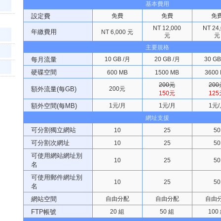
基本費用
設定費
免費
免費
免
NT 12,000
NT 24
年繳費用
NT 6,000 元
元
元
主要規格
每月流量
10 GB /月
20 GB /月
30 GB
硬碟空間
600 MB
1500 MB
3600
200元
200
額外流量(每GB)
200元
150元
125
額外空間(每MB)
1元/月
1元/月
1元/
網址支援
可分割獨立網站
10
25
50
可分割次網址
10
25
50
可使用網站網址別
10
25
50
名
可使用郵件網址別
10
25
50
名
網站空間
自由分配
自由分配
自由
FTP帳號
20 組
50 組
100